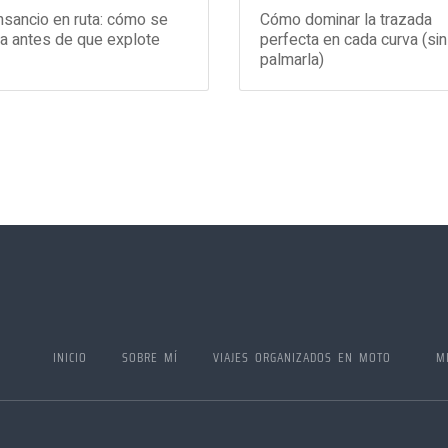
sancio en ruta: cómo se
Cómo dominar la trazada
a antes de que explote
perfecta en cada curva (sin
palmarla)
INICIO
SOBRE MÍ
VIAJES ORGANIZADOS EN MOTO
M