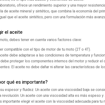
laboratorio, ofrece un rendimiento superior y una mayor resistenci
a de aceite mineral y sintético, que combina la economía del pri
 igual que el aceite sintético, pero con una formulación más avan
ir el aceite
u moto, debes tener en cuenta varios factores clave:
er compatible con el tipo de motor de tu moto (2T o 4T).
aceite debe adaptarse a las condiciones de temperatura y funcio
 debe proteger los componentes internos del motor y reducir el
ntes: El aceite no debe dañar ni alterar las características de 
 por qué es importante?
a su espesor y fluidez. Un aceite con una viscosidad baja se con
a revolución. Un aceite con una viscosidad alta es más espeso 
s importante elegir el aceite con la viscosidad adecuada para tu 