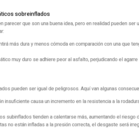
áticos sobreinflados
 parecer que son una buena idea, pero en realidad pueden ser un
r:
tirá más dura y menos cómoda en comparación con una que ten
ico muy duro se adhiere peor al asfalto, perjudicando el agarre 
lados pueden ser igual de peligrosos. Aquí van algunas consecue
n insuficiente causa un incremento en la resistencia a la rodadur
s subinflados tienden a calentarse más, aumentando el riesgo d
ntas no están infladas a la presión correcta, el desgaste será irre