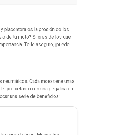
 placentera es la presión de los
jo de tu moto? Si eres de los que
 importancia. Te lo aseguro, ¡puede
us neumáticos. Cada moto tiene unas
el propietario o en una pegatina en
car una serie de beneficios:
ro curso teórico. Mejora tus