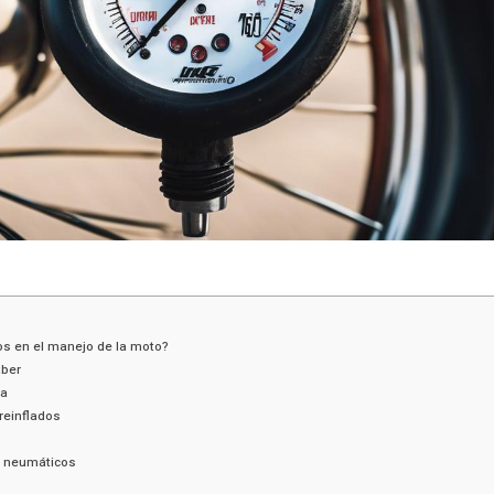
os en el manejo de la moto?
aber
da
reinflados
s neumáticos