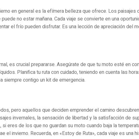
vierno en general es la efímera belleza que ofrece. Los paisajes
e puede no estar mañana. Cada viaje se convierte en una oportunid
tar el frío pueden disfrutar. Es una lección de apreciación del m
nal, es crucial prepararse. Asegúrate de que tu moto esté en co
íquidos. Planifica tu ruta con cuidado, teniendo en cuenta las hor
va siempre contigo un kit de emergencia.
todos, pero aquellos que deciden emprender el camino descubren
es invernales, la sensación de libertad y la satisfacción de sup
e, si eres de los que no guardan su moto cuando baja la temperatu
rae el invierno. Recuerda, en «Estoy de Ruta», cada viaje es una hi