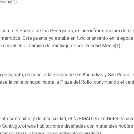
añana[1).
omo el Puente de los Peregrinos, es una infraestructura de sill
nterradas. Este puente ya estaba en funcionamiento en la época 
to crucial en el Camino de Santiago desde la Edad Media[1).
a en agosto, en honor a la Señora de las Angustias y San Roque. D
se la calle principal hasta la Plaza del Rollo, convirtiendo el cen
ento sostenible y de alta calidad, el NO-MAD Green Hotel es una
 Santiago, ofrece habitaciones diseñadas con materiales nobles 
utar de tapas y tragos en un ambiente relajado[2).