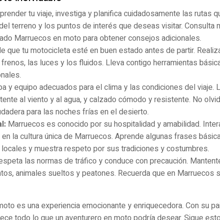
ender tu viaje, investiga y planifica cuidadosamente las rutas 
d del terreno y los puntos de interés que deseas visitar. Consult
rado Marruecos en moto para obtener consejos adicionales.
 que tu motocicleta esté en buen estado antes de partir. Reali
 frenos, las luces y los fluidos. Lleva contigo herramientas bás
onales.
pa y equipo adecuados para el clima y las condiciones del viaje.
tente al viento y al agua, y calzado cómodo y resistente. No olvi
udadera para las noches frías en el desierto.
l:
Marruecos es conocido por su hospitalidad y amabilidad. Intera
 en la cultura única de Marruecos. Aprende algunas frases básic
 locales y muestra respeto por sus tradiciones y costumbres.
speta las normas de tráfico y conduce con precaución. Mantente 
ntos, animales sueltos y peatones. Recuerda que en Marruecos s
oto es una experiencia emocionante y enriquecedora. Con su pai
rece todo lo que un aventurero en moto podría desear. Sigue estos