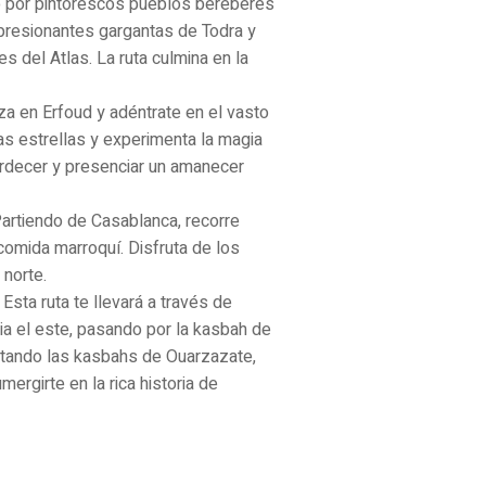
do por pintorescos pueblos bereberes
mpresionantes gargantas de Todra y
 del Atlas. La ruta culmina en la
za en Erfoud y adéntrate en el vasto
as estrellas y experimenta la magia
ardecer y presenciar un amanecer
 Partiendo de Casablanca, recorre
omida marroquí. Disfruta de los
 norte.
sta ruta te llevará a través de
ia el este, pasando por la kasbah de
sitando las kasbahs de Ouarzazate,
ergirte en la rica historia de