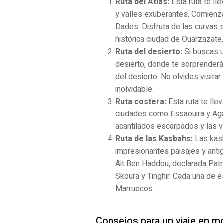
Ruta del Atlas:
Esta ruta te ll
y valles exuberantes. Comienza
Dades. Disfruta de las curvas 
histórica ciudad de Ouarzazate
Ruta del desierto:
Si buscas u
desierto, donde te sorprenderá 
del desierto. No olvides visit
inolvidable.
Ruta costera:
Esta ruta te lle
ciudades como Essaouira y Agad
acantilados escarpados y las v
Ruta de las Kasbahs:
Las kasb
impresionantes paisajes y anti
Ait Ben Haddou, declarada Patr
Skoura y Tinghir. Cada una de e
Marruecos.
Consejos para un viaje en mo