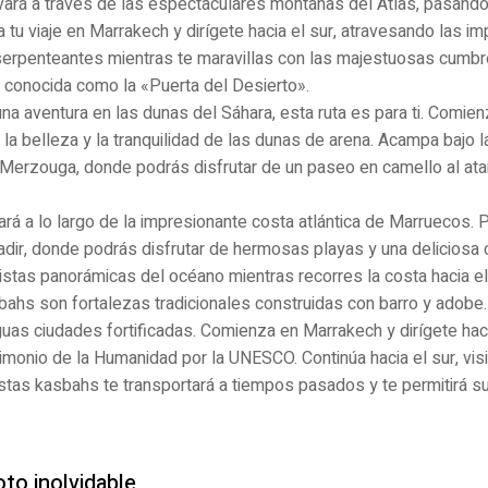
evará a través de las espectaculares montañas del Atlas, pasan
 tu viaje en Marrakech y dirígete hacia el sur, atravesando las i
serpenteantes mientras te maravillas con las majestuosas cumbres
, conocida como la «Puerta del Desierto».
na aventura en las dunas del Sáhara, esta ruta es para ti. Comien
la belleza y la tranquilidad de las dunas de arena. Acampa bajo l
ar Merzouga, donde podrás disfrutar de un paseo en camello al at
vará a lo largo de la impresionante costa atlántica de Marruecos.
ir, donde podrás disfrutar de hermosas playas y una deliciosa c
istas panorámicas del océano mientras recorres la costa hacia el
ahs son fortalezas tradicionales construidas con barro y adobe. E
guas ciudades fortificadas. Comienza en Marrakech y dirígete hac
imonio de la Humanidad por la UNESCO. Continúa hacia el sur, vi
stas kasbahs te transportará a tiempos pasados ​​y te permitirá sum
to inolvidable