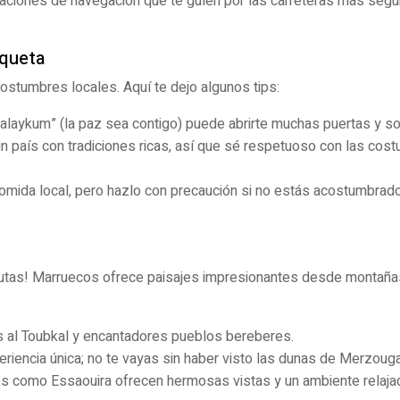
icaciones de navegación que te guíen por las carreteras más segur
iqueta
 costumbres locales. Aquí te dejo algunos tips:
laykum” (la paz sea contigo) puede abrirte muchas puertas y so
 país con tradiciones ricas, así que sé respetuoso con las cos
omida local, pero hazlo con precaución si no estás acostumbrado
s rutas! Marruecos ofrece paisajes impresionantes desde montaña
s al Toubkal y encantadores pueblos bereberes.
riencia única; no te vayas sin haber visto las dunas de Merzouga
s como Essaouira ofrecen hermosas vistas y un ambiente relaja