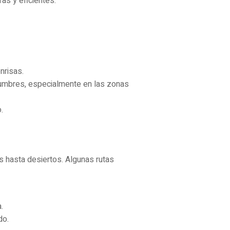
as y eficientes.
nrisas.
tumbres, especialmente en las zonas
.
s hasta desiertos. Algunas rutas
.
do.