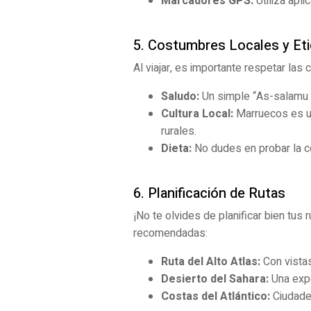
Marcadores GPS:
Utiliza apl
5. Costumbres Locales y Et
Al viajar, es importante respetar las
Saludo:
Un simple “As-salamu a
Cultura Local:
Marruecos es un
rurales.
Dieta:
No dudes en probar la c
6. Planificación de Rutas
¡No te olvides de planificar bien tu
recomendadas:
Ruta del Alto Atlas:
Con vista
Desierto del Sahara:
Una expe
Costas del Atlántico:
Ciudade