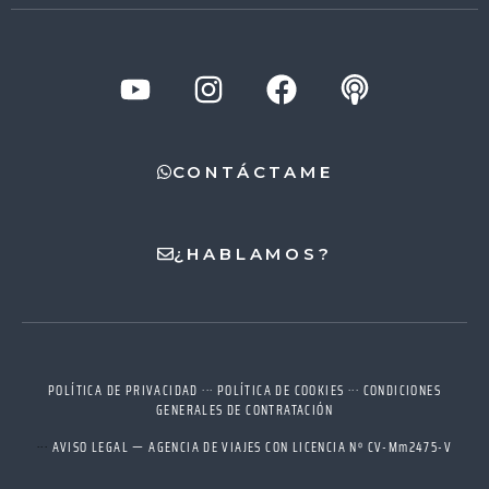
CONTÁCTAME
¿HABLAMOS?
Seleccione
¿Cómo valoras tu experiencia en esta página?
una
opción
de
POLÍTICA DE PRIVACIDAD
···
POLÍTICA DE COOKIES
···
CONDICIONES
1
Muy mala
Muy buena
GENERALES DE CONTRATACIÓN
a
5
Saltar
Siguiente
···
AVISO LEGAL — AGENCIA DE VIAJES CON LICENCIA Nº CV-Mm2475-V
,
siendo