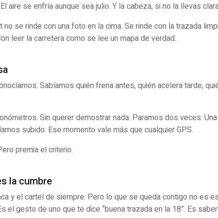
l aire se enfría aunque sea julio. Y la cabeza, si no la llevas clara,
 no se rinde con una foto en la cima. Se rinde con la trazada limp
Con leer la carretera como se lee un mapa de verdad.
sa
onocíamos. Sabíamos quién frena antes, quién acelera tarde, quién
cronómetros. Sin querer demostrar nada. Paramos dos veces. Una 
habíamos subido. Ese momento vale más que cualquier GPS.
ro premia el criterio.
es la cumbre
placa y el cartel de siempre. Pero lo que se queda contigo no es es
 Es el gesto de uno que te dice “buena trazada en la 18”. Es sabe