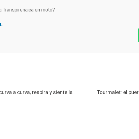
a Transpirenaica en moto?
n.
urva a curva, respira y siente la
Tourmalet: el pue