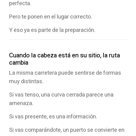
perfecta.
Pero te ponen en el lugar correcto.
Y eso ya es parte de la preparación.
Cuando la cabeza está en su sitio, la ruta
cambia
La misma carretera puede sentirse de formas
Seleccione
¿Cómo valoras tu experiencia en esta página?
una
muy distintas.
opción
de
Si vas tenso, una curva cerrada parece una
1
Muy mala
Muy buena
amenaza.
a
5
Saltar
Siguiente
,
Si vas presente, es una información.
siendo
1
Si vas comparándote, un puerto se convierte en
Muy