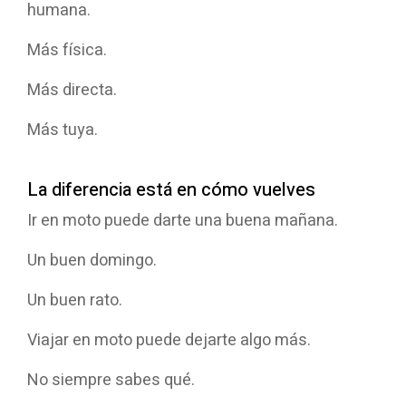
humana.
Más física.
Más directa.
Más tuya.
La diferencia está en cómo vuelves
Ir en moto puede darte una buena mañana.
Seleccione
¿Cómo valoras tu experiencia en esta página?
una
opción
Un buen domingo.
de
1
Muy mala
Muy buena
Un buen rato.
a
5
Saltar
Siguiente
Viajar en moto puede dejarte algo más.
,
siendo
1
No siempre sabes qué.
Muy