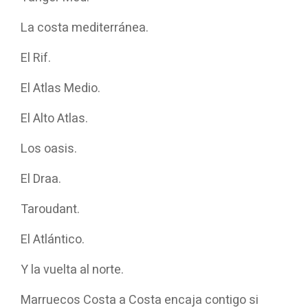
La costa mediterránea.
El Rif.
El Atlas Medio.
El Alto Atlas.
Los oasis.
El Draa.
Taroudant.
El Atlántico.
Y la vuelta al norte.
Marruecos Costa a Costa encaja contigo si