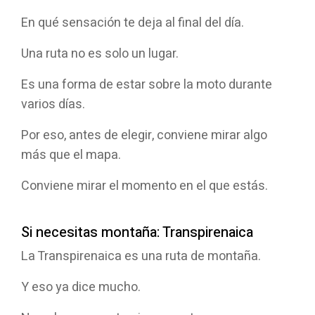
En qué sensación te deja al final del día.
Una ruta no es solo un lugar.
Es una forma de estar sobre la moto durante
varios días.
Por eso, antes de elegir, conviene mirar algo
más que el mapa.
Conviene mirar el momento en el que estás.
Si necesitas montaña: Transpirenaica
La Transpirenaica es una ruta de montaña.
Y eso ya dice mucho.