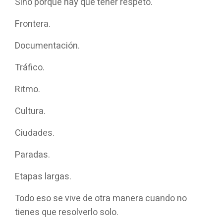
Sino porque hay que tener respeto.
Frontera.
Documentación.
Tráfico.
Ritmo.
Cultura.
Ciudades.
Paradas.
Etapas largas.
Todo eso se vive de otra manera cuando no
tienes que resolverlo solo.