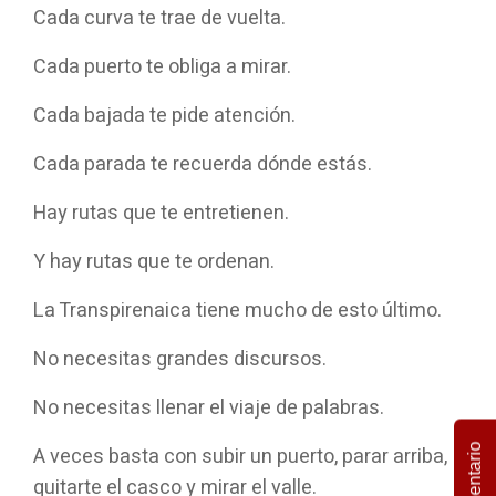
Cada curva te trae de vuelta.
Cada puerto te obliga a mirar.
Cada bajada te pide atención.
Cada parada te recuerda dónde estás.
Hay rutas que te entretienen.
Y hay rutas que te ordenan.
La Transpirenaica tiene mucho de esto último.
No necesitas grandes discursos.
No necesitas llenar el viaje de palabras.
Comentario
A veces basta con subir un puerto, parar arriba,
quitarte el casco y mirar el valle.