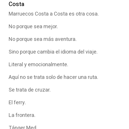
Costa
Marruecos Costa a Costa es otra cosa.
No porque sea mejor.
No porque sea más aventura.
Sino porque cambia el idioma del viaje.
Literal y emocionalmente.
Aquí no se trata solo de hacer una ruta.
Se trata de cruzar.
El ferry.
La frontera.
Tánger Med.