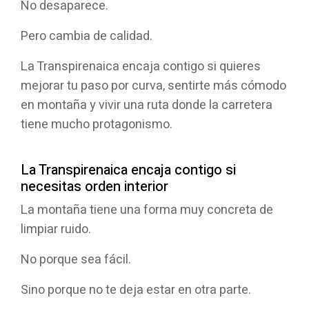
No desaparece.
Pero cambia de calidad.
La Transpirenaica encaja contigo si quieres
mejorar tu paso por curva, sentirte más cómodo
en montaña y vivir una ruta donde la carretera
tiene mucho protagonismo.
La Transpirenaica encaja contigo si
necesitas orden interior
La montaña tiene una forma muy concreta de
limpiar ruido.
No porque sea fácil.
Sino porque no te deja estar en otra parte.