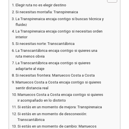
Elegir ruta no es elegir destino
Si necesitas montaña: Transpirenaica
La Transpirenaica encaja contigo si buscas técnica y
fluidez
La Transpirenaica encaja contigo si necesitas orden
interior
Si necesitas norte: Transcantábrica
La Transcantábrica encaja contigo si quieres una
ruta menos obvia
La Transcantábrica encaja contigo si quieres
adaptarte al viaje
Si necesitas frontera: Marruecos Costa a Costa
Marruecos Costa a Costa encaja contigo si quieres
sentir distancia real
Marruecos Costa a Costa encaja contigo si quieres
ir acompañado en lo distinto
Si estás en un momento de mejora: Transpirenaica
Si estás en un momento de desconexión:
Transcantábrica
Si estás en un momento de cambio: Marruecos