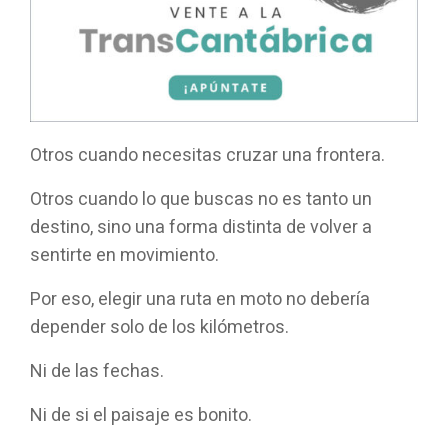
Otros cuando necesitas cruzar una frontera.
Otros cuando lo que buscas no es tanto un
destino, sino una forma distinta de volver a
sentirte en movimiento.
Por eso, elegir una ruta en moto no debería
depender solo de los kilómetros.
Ni de las fechas.
Ni de si el paisaje es bonito.