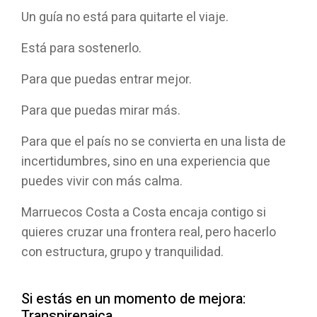
Un guía no está para quitarte el viaje.
Está para sostenerlo.
Para que puedas entrar mejor.
Para que puedas mirar más.
Para que el país no se convierta en una lista de
incertidumbres, sino en una experiencia que
puedes vivir con más calma.
Marruecos Costa a Costa encaja contigo si
quieres cruzar una frontera real, pero hacerlo
con estructura, grupo y tranquilidad.
Si estás en un momento de mejora:
Transpirenaica