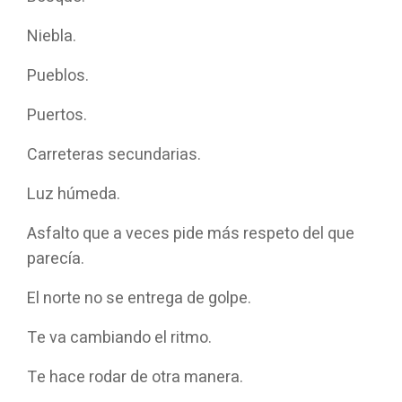
Niebla.
Pueblos.
Puertos.
Carreteras secundarias.
Luz húmeda.
Asfalto que a veces pide más respeto del que
parecía.
El norte no se entrega de golpe.
Te va cambiando el ritmo.
Te hace rodar de otra manera.