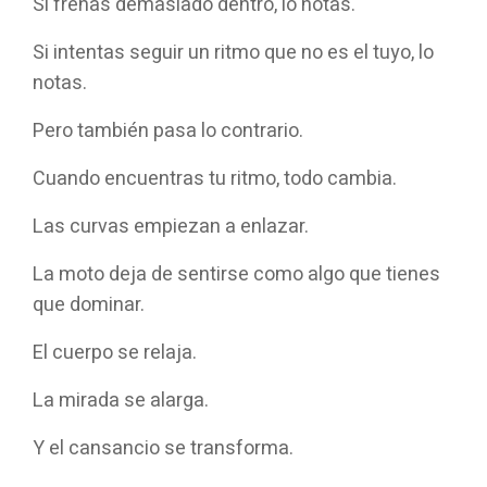
Si frenas demasiado dentro, lo notas.
Si intentas seguir un ritmo que no es el tuyo, lo
notas.
Pero también pasa lo contrario.
Cuando encuentras tu ritmo, todo cambia.
Las curvas empiezan a enlazar.
La moto deja de sentirse como algo que tienes
que dominar.
El cuerpo se relaja.
La mirada se alarga.
Y el cansancio se transforma.