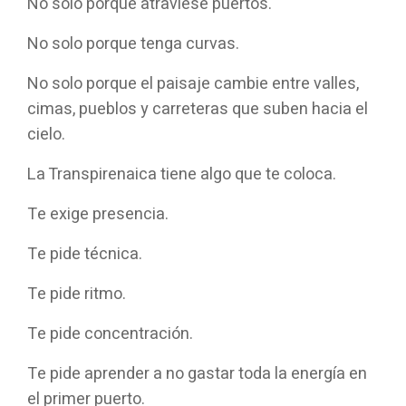
No solo porque atraviese puertos.
No solo porque tenga curvas.
No solo porque el paisaje cambie entre valles,
cimas, pueblos y carreteras que suben hacia el
cielo.
La Transpirenaica tiene algo que te coloca.
Te exige presencia.
Te pide técnica.
Te pide ritmo.
Te pide concentración.
Te pide aprender a no gastar toda la energía en
el primer puerto.