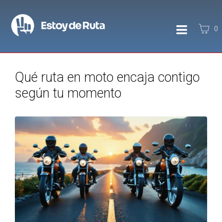
0
Qué ruta en moto encaja contigo
según tu momento