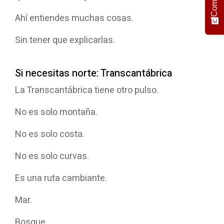
Ahí entiendes muchas cosas.
Sin tener que explicarlas.
Si necesitas norte: Transcantábrica
La Transcantábrica tiene otro pulso.
No es solo montaña.
No es solo costa.
No es solo curvas.
Es una ruta cambiante.
Mar.
Bosque.