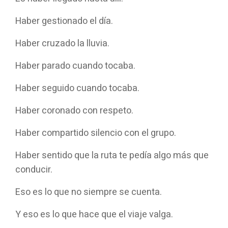
Haber gestionado el día.
Haber cruzado la lluvia.
Haber parado cuando tocaba.
Haber seguido cuando tocaba.
Haber coronado con respeto.
Seleccione
¿Cómo valoras tu experiencia en esta página?
Haber compartido silencio con el grupo.
una
opción
de
Haber sentido que la ruta te pedía algo más que
1
Muy mala
Muy buena
conducir.
a
5
Saltar
Siguiente
Eso es lo que no siempre se cuenta.
,
siendo
1
Y eso es lo que hace que el viaje valga.
Muy