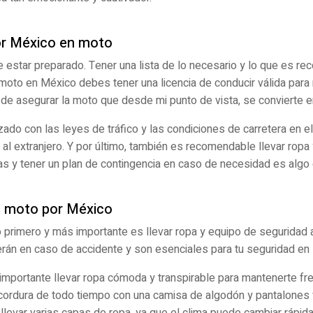
por México en moto
te estar preparado. Tener una lista de lo necesario y lo que es r
moto en México debes tener una licencia de conducir válida para m
el de asegurar la moto que desde mi punto de vista, se convierte 
iarizado con las leyes de tráfico y las condiciones de carretera en
al extranjero. Y por último, también es recomendable llevar rop
as y tener un plan de contingencia en caso de necesidad es algo
en moto por México
o primero y más importante es llevar ropa y equipo de seguridad
erán en caso de accidente y son esenciales para tu seguridad en l
importante llevar ropa cómoda y transpirable para mantenerte fr
e cordura de todo tiempo con una camisa de algodón y pantalone
llevar varias capas de ropa, ya que el clima puede cambiar rápi