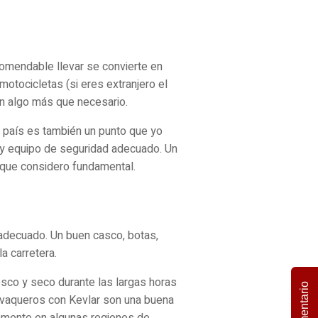
ecomendable llevar se convierte en
otocicletas (si eres extranjero el
en algo más que necesario.
 el país es también un punto que yo
a y equipo de seguridad adecuado. Un
 que considero fundamental.
 adecuado. Un buen casco, botas,
a carretera.
esco y seco durante las largas horas
Comentario
s vaqueros con Kevlar son una buena
damente en algunas regiones de