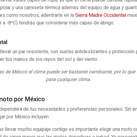
 polar y una camiseta térmica además del equipo de agua y guant
es como nosotros, adentrarte en la
Sierra Madre Occidental
mexi
ar a -8ºC) tendrás que considerar más capas de abrigo.
tal
llevar un par resistente, con suelas antideslizantes y protección
r tus manos de los rayos del sol y del viento.
s de México el clima puede ser bastante cambiante, por lo que 
para cualquier clima.
n moto por México
o dependerá de tus necesidades y preferencias personales. Sin e
ajar por México incluyen:
as llevar mucho equipaje contigo es importante elegir una moto 
ad de carga mayor que las motos deportivas o naked. Yo personalm