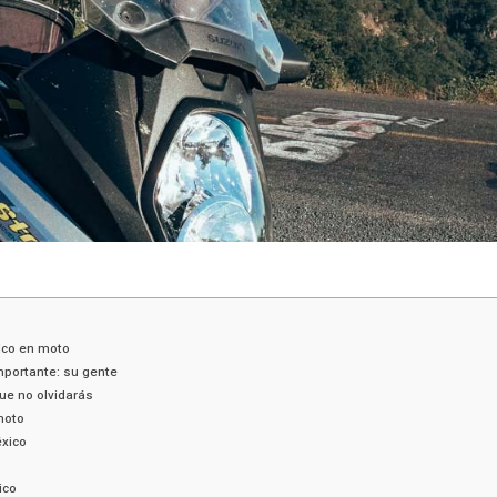
xico en moto
mportante: su gente
ue no olvidarás
moto
éxico
ico