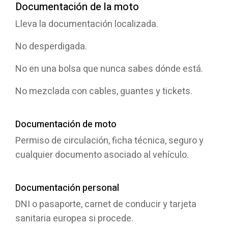
Documentación de la moto
Lleva la documentación localizada.
No desperdigada.
No en una bolsa que nunca sabes dónde está.
No mezclada con cables, guantes y tickets.
Documentación de moto
Seleccione
¿Cómo valoras tu experiencia en esta página?
una
Permiso de circulación, ficha técnica, seguro y
opción
cualquier documento asociado al vehículo.
de
1
Muy mala
Muy buena
a
5
Saltar
Siguiente
Documentación personal
,
siendo
DNI o pasaporte, carnet de conducir y tarjeta
1
sanitaria europea si procede.
Muy