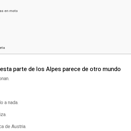
tas en moto
a
leta
esta parte de los Alpes parece de otro mundo
onan.
o a nada.
iza.
a de Austria.