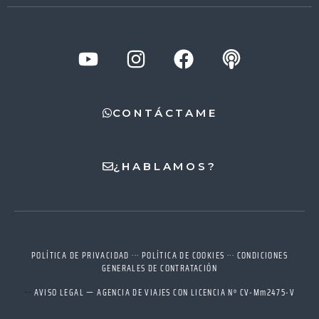
CONTÁCTAME
¿HABLAMOS?
Seleccione
¿Cómo valoras tu experiencia en esta página?
una
opción
de
POLÍTICA DE PRIVACIDAD
···
POLÍTICA DE COOKIES
···
CONDICIONES
1
Muy mala
Muy buena
GENERALES DE CONTRATACIÓN
a
5
Saltar
Siguiente
···
AVISO LEGAL — AGENCIA DE VIAJES CON LICENCIA Nº CV-Mm2475-V
,
siendo