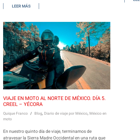
LEER MÁS
VIAJE EN MOTO AL NORTE DE MÉXICO. DÍA 5.
CREEL – YÉCORA
Quique Franco
/
Blog
,
Diario de viaje por México
,
México en
moto
En nuestro quinto día de viaje, terminamos de
atravesar la Sierra Madre Occidental en una ruta que