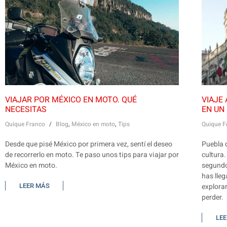
VIAJAR POR MÉXICO EN MOTO. QUÉ
VIAJE
NECESITAS
EN UN 
Quique Franco
/
Blog
,
México en moto
,
Tips
Quique F
Desde que pisé México por primera vez, sentí el deseo
Puebla d
de recorrerlo en moto. Te paso unos tips para viajar por
cultura.
México en moto.
segundo
has lleg
explora
LEER MÁS
perder.
LE