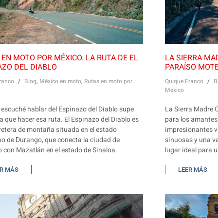
 EN MOTO POR MÉXICO. LA RUTA DE EL
LA SIERRA MA
AZO DEL DIABLO
PARAÍSO MOTE
ranco
/
Blog
,
México en moto
,
Rutas en moto por
Quique Franco
/
B
México
escuché hablar del Espinazo del Diablo supe
La Sierra Madre O
a que hacer esa ruta. El Espinazo del Diablo es
para los amantes 
retera de montaña situada en el estado
impresionantes v
o de Durango, que conecta la ciudad de
sinuosas y una va
 con Mazatlán en el estado de Sinaloa.
lugar ideal para 
ER MÁS
LEER MÁS