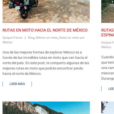
RUTAS EN MOTO HACIA EL NORTE DE MÉXICO
RUTAS
ESPIN
Quique Franco
/
Blog
,
México en moto
,
Rutas en moto por
México
Quique F
México
Una de las mejores formas de explorar México es a
Cuando 
través de las increíbles rutas en moto que van hacia el
que tení
norte del país. En este post, te comparto algunas de las
una car
mejores rutas en moto que podrás encontrar yendo
mexican
hacia el norte de México.
Durango
LEER MÁS
LE