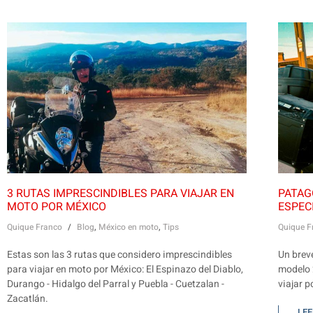
3 RUTAS IMPRESCINDIBLES PARA VIAJAR EN
PATAG
MOTO POR MÉXICO
ESPEC
Quique Franco
/
Blog
,
México en moto
,
Tips
Quique F
Estas son las 3 rutas que considero imprescindibles
Un brev
para viajar en moto por México: El Espinazo del Diablo,
modelo 
Durango - Hidalgo del Parral y Puebla - Cuetzalan -
viajar 
Zacatlán.
LE