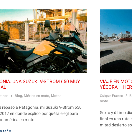
ONIA. UNA SUZUKI V-STROM 650 MUY
VIAJE EN MOTO
IAL
YÉCORA – HE
ranco
/
Blog
,
México en moto
,
Motos
Quique Franco
/
B
moto
e repaso a Patagonia, mi Suzuki V-Strom 650
Sexto y último dí
2017 en donde explico por qué la elegí para
final en una ruta
por américa en moto.
mitad desierto s
ER MÁS