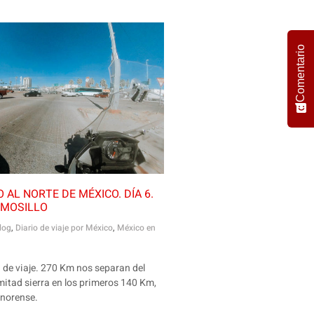
Comentario
 AL NORTE DE MÉXICO. DÍA 6.
RMOSILLO
log
,
Diario de viaje por México
,
México en
a de viaje. 270 Km nos separan del
 mitad sierra en los primeros 140 Km,
onorense.