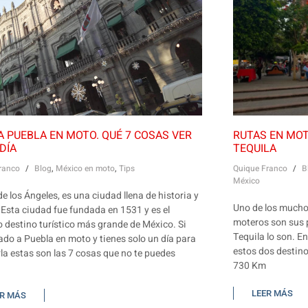
 A PUEBLA EN MOTO. QUÉ 7 COSAS VER
RUTAS EN MOT
DÍA
TEQUILA
ranco
/
Blog
,
México en moto
,
Tips
Quique Franco
/
B
México
e los Ángeles, es una ciudad llena de historia y
Uno de los mucho
 Esta ciudad fue fundada en 1531 y es el
moteros son sus 
 destino turístico más grande de México. Si
Tequila lo son. E
ado a Puebla en moto y tienes solo un día para
estos dos destin
rla estas son las 7 cosas que no te puedes
730 Km
LEER MÁS
ER MÁS